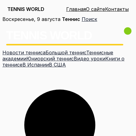
TENNIS WORLD
Главная
О сайте
Контакты
Перейти
Воскресенье, 9 августа
Теннис
Поиск
к
содержимому
Новости тенниса
Большой теннис
Теннисные
академии
Юниорский теннис
Видео уроки
Книги о
теннисе
В Испании
В США