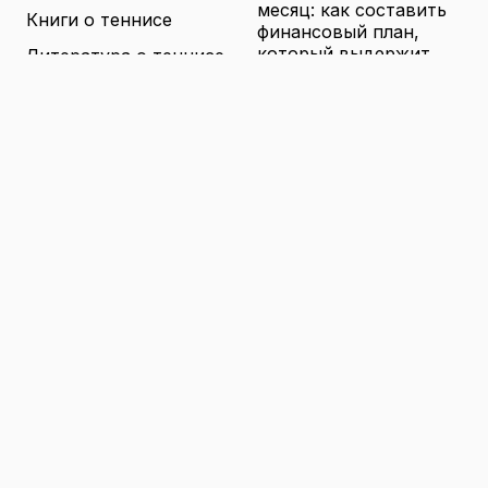
месяц: как составить
Книги о теннисе
финансовый план,
который выдержит
Литература о теннисе
реальные траты
Новости
16.04.2026
Новости тенниса
Туризм в малых
городах России без
Теннисные академии
толп: как найти
Юниорский теннис
аутентичные места
16.04.2026
Санкции и цены на
товары в России: как
логистика меняет
ассортимент и сроки
доставки
16.04.2026
© 2026 TENNIS
Теннис: турниры, игроки и
WORLD
обучение