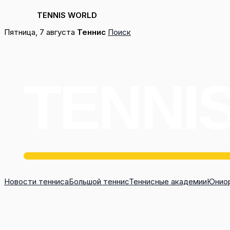
TENNIS WORLD
Перейти
Пятница, 7 августа
Теннис
Поиск
к
содержимому
Новости тенниса
Большой теннис
Теннисные академии
Юниор