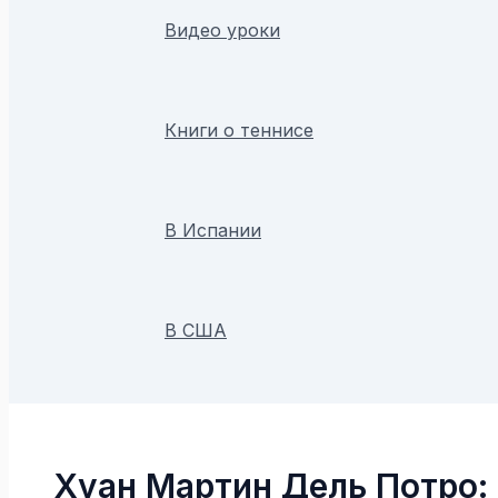
Видео уроки
Книги о теннисе
В Испании
В США
Поиск
Хуан Мартин Дель Потро: 