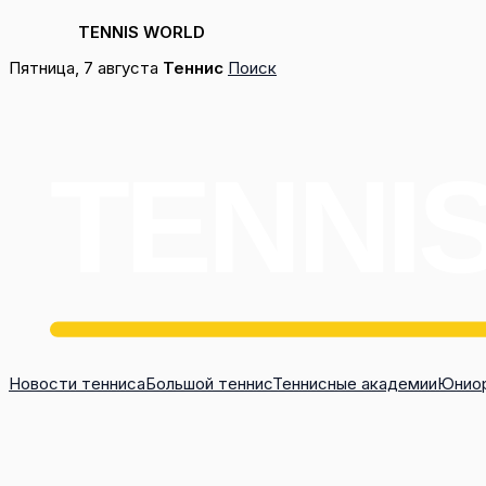
TENNIS WORLD
Перейти
Пятница, 7 августа
Теннис
Поиск
к
содержимому
Новости тенниса
Большой теннис
Теннисные академии
Юниор