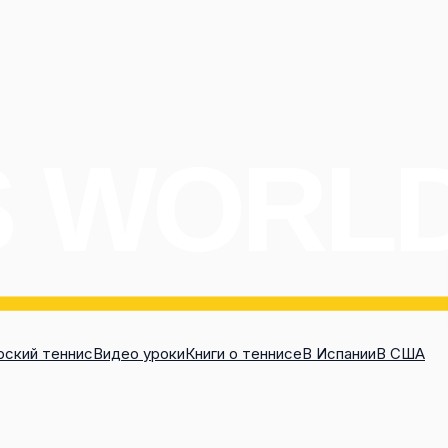
ский теннис
Видео уроки
Книги о теннисе
В Испании
В США