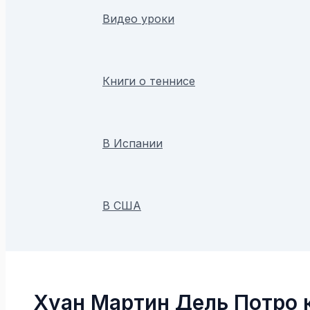
Видео уроки
Книги о теннисе
В Испании
В США
Поиск
Хуан Мартин Дель Потро 