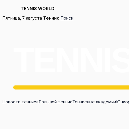
TENNIS WORLD
Перейти
Пятница, 7 августа
Теннис
Поиск
к
содержимому
Новости тенниса
Большой теннис
Теннисные академии
Юниор