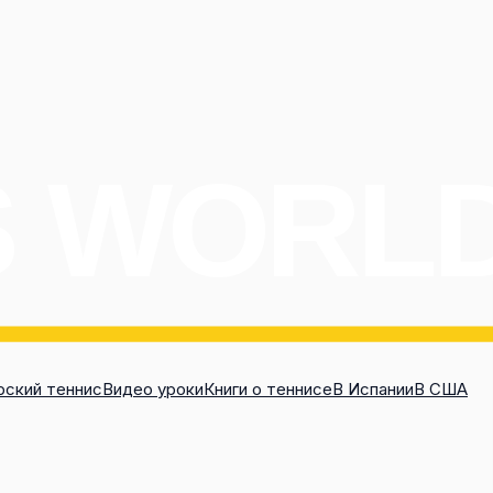
ский теннис
Видео уроки
Книги о теннисе
В Испании
В США