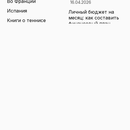
Во Франции
16.04.2026
Испания
Личный бюджет на
месяц: как составить
Книги о теннисе
финансовый план,
который выдержит
Литература о теннисе
реальные траты
Новости
16.04.2026
Новости тенниса
Туризм в малых
городах России без
Теннисные академии
толп: как найти
Юниорский теннис
аутентичные места
16.04.2026
Санкции и цены на
товары в России: как
логистика меняет
ассортимент и сроки
доставки
16.04.2026
© 2026 TENNIS
Теннис: турниры, игроки и
WORLD
обучение