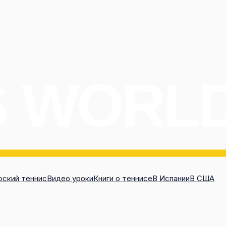
ский теннис
Видео уроки
Книги о теннисе
В Испании
В США