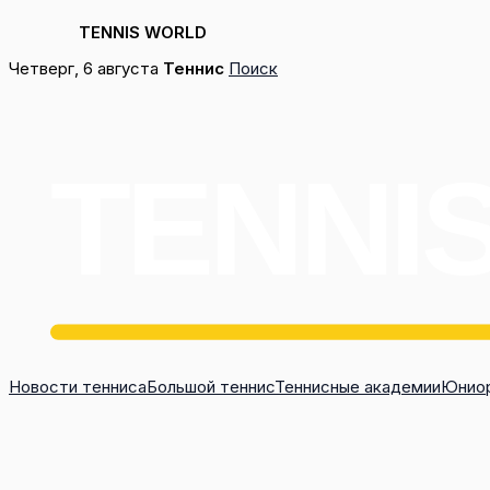
TENNIS WORLD
Перейти
Четверг, 6 августа
Теннис
Поиск
к
содержимому
Новости тенниса
Большой теннис
Теннисные академии
Юниор