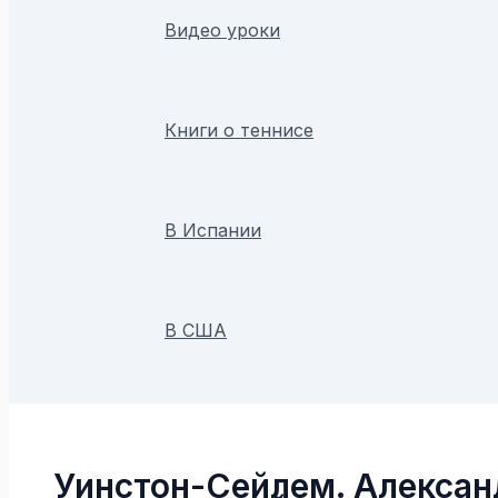
Видео уроки
Книги о теннисе
В Испании
В США
Поиск
Уинстон-Сейлем. Алексан