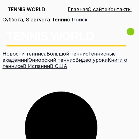
TENNIS WORLD
Главная
О сайте
Контакты
Перейти
Суббота, 8 августа
Теннис
Поиск
к
содержимому
Новости тенниса
Большой теннис
Теннисные
академии
Юниорский теннис
Видео уроки
Книги о
теннисе
В Испании
В США