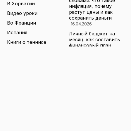
словами: что такое
В Хорватии
инфляция, почему
растут цены и как
Видео уроки
сохранить деньги
Во Франции
16.04.2026
Испания
Личный бюджет на
месяц: как составить
Книги о теннисе
финансовый план,
который выдержит
Литература о теннисе
реальные траты
Новости
16.04.2026
Новости тенниса
Туризм в малых
городах России без
Теннисные академии
толп: как найти
Юниорский теннис
аутентичные места
16.04.2026
Санкции и цены на
товары в России: как
логистика меняет
ассортимент и сроки
доставки
16.04.2026