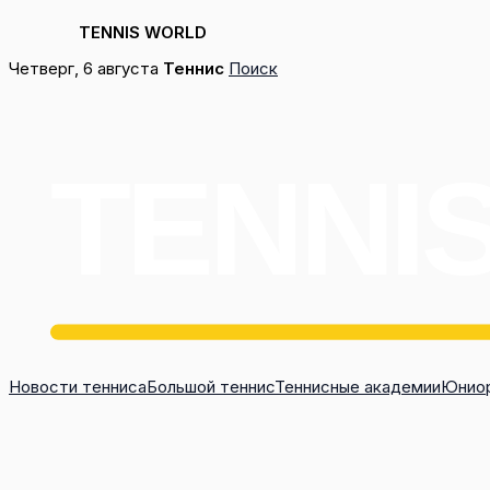
TENNIS WORLD
Перейти
Четверг, 6 августа
Теннис
Поиск
к
содержимому
Новости тенниса
Большой теннис
Теннисные академии
Юниор