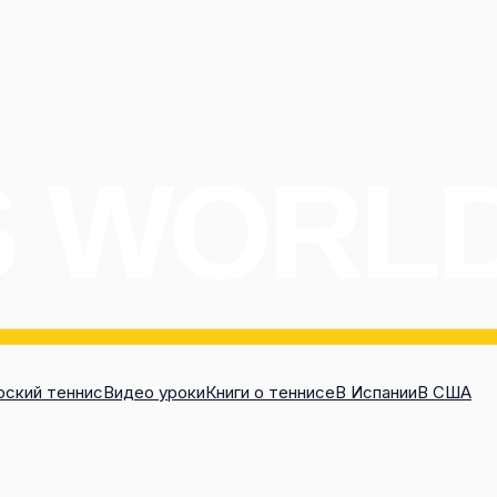
ский теннис
Видео уроки
Книги о теннисе
В Испании
В США