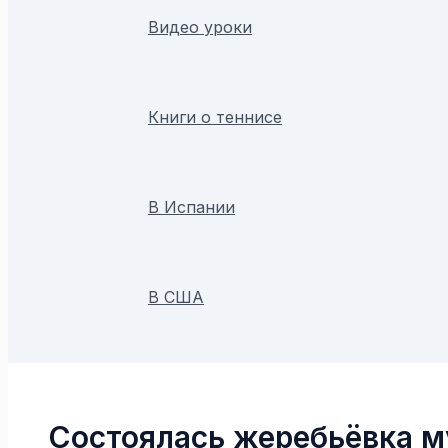
Видео уроки
Книги о теннисе
В Испании
В США
Поиск
Состоялась жеребьёвка м