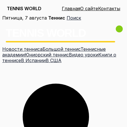
TENNIS WORLD
Главная
О сайте
Контакты
Перейти
Пятница, 7 августа
Теннис
Поиск
к
содержимому
Новости тенниса
Большой теннис
Теннисные
академии
Юниорский теннис
Видео уроки
Книги о
теннисе
В Испании
В США