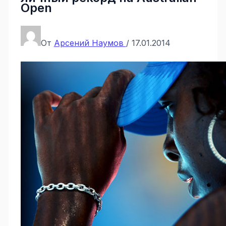
Open
От
Арсений Наумов
/
17.01.2014