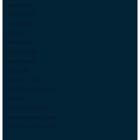
В БАРСЕЛОНЕ
В ВАЛЕНСИИ
В ИСПАНИИ
В США
В ХОРВАТИИ
ВИДЕО УРОКИ
ВО ФРАНЦИИ
ИСПАНИЯ
КНИГИ О ТЕННИСЕ
ЛИТЕРАТУРА О ТЕННИСЕ
НОВОСТИ
НОВОСТИ ТЕННИСА
ТЕННИСНЫЕ АКАДЕМИИ
ЮНИОРСКИЙ ТЕННИС