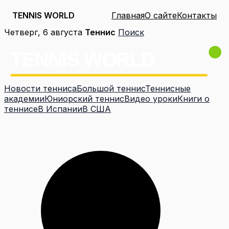
TENNIS WORLD
Главная
О сайте
Контакты
Перейти
Четверг, 6 августа
Теннис
Поиск
к
содержимому
Новости тенниса
Большой теннис
Теннисные
академии
Юниорский теннис
Видео уроки
Книги о
теннисе
В Испании
В США