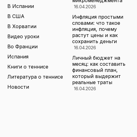
микроменеджмента
В Испании
16.04.2026
В США
Инфляция простыми
словами: что такое
В Хорватии
инфляция, почему
растут цены и как
Видео уроки
сохранить деньги
Во Франции
16.04.2026
Испания
Личный бюджет на
месяц: как составить
Книги о теннисе
финансовый план,
который выдержит
Литература о теннисе
реальные траты
Новости
16.04.2026
Новости тенниса
Туризм в малых
городах России без
Теннисные академии
толп: как найти
Юниорский теннис
аутентичные места
16.04.2026
Санкции и цены на