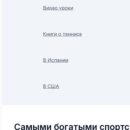
Видео уроки
Книги о теннисе
В Испании
В США
Поиск
Самыми богатыми спортс