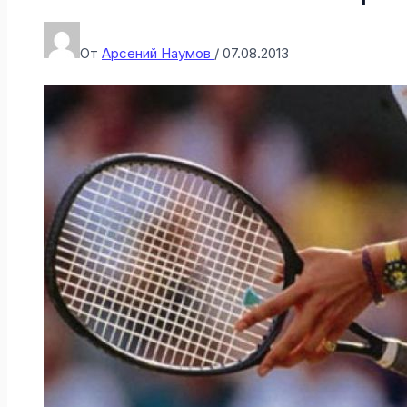
От
Арсений Наумов
/
07.08.2013