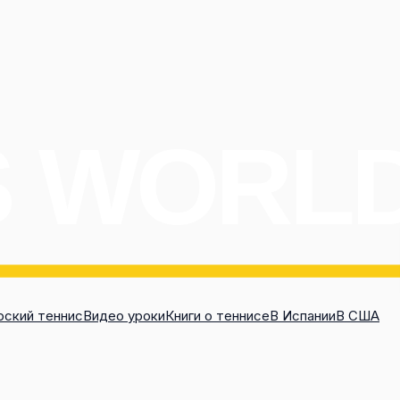
ский теннис
Видео уроки
Книги о теннисе
В Испании
В США