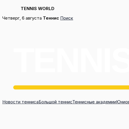
TENNIS WORLD
Перейти
Четверг, 6 августа
Теннис
Поиск
к
содержимому
Новости тенниса
Большой теннис
Теннисные академии
Юниор