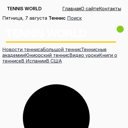
TENNIS WORLD
Главная
О сайте
Контакты
Перейти
Пятница, 7 августа
Теннис
Поиск
к
содержимому
Новости тенниса
Большой теннис
Теннисные
академии
Юниорский теннис
Видео уроки
Книги о
теннисе
В Испании
В США