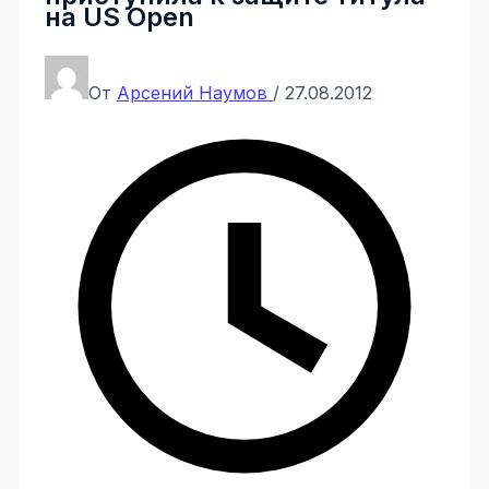
на US Open
От
Арсений Наумов
/
27.08.2012