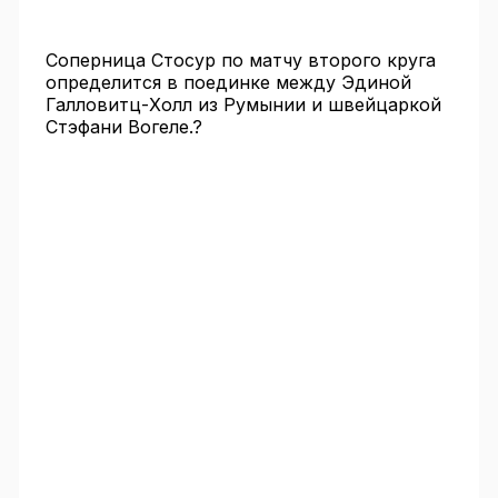
Соперница Стосур по матчу второго круга
определится в поединке между Эдиной
Галловитц-Холл из Румынии и швейцаркой
Стэфани Вогеле.?