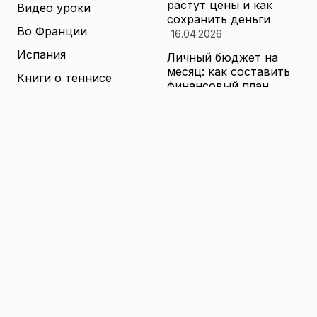
растут цены и как
Видео уроки
сохранить деньги
Во Франции
16.04.2026
Испания
Личный бюджет на
месяц: как составить
Книги о теннисе
финансовый план,
который выдержит
Литература о теннисе
реальные траты
Новости
16.04.2026
Новости тенниса
Туризм в малых
городах России без
Теннисные академии
толп: как найти
Юниорский теннис
аутентичные места
16.04.2026
Санкции и цены на
товары в России: как
логистика меняет
ассортимент и сроки
доставки
16.04.2026