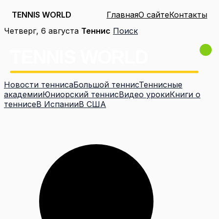
TENNIS WORLD
Главная
О сайте
Контакты
Перейти
Четверг, 6 августа
Теннис
Поиск
к
содержимому
Новости тенниса
Большой теннис
Теннисные
академии
Юниорский теннис
Видео уроки
Книги о
теннисе
В Испании
В США