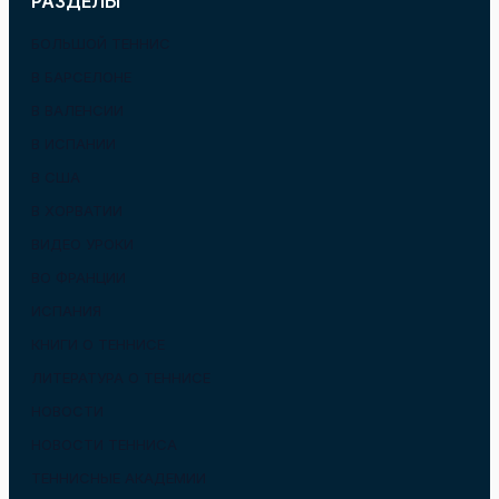
РАЗДЕЛЫ
БОЛЬШОЙ ТЕННИС
В БАРСЕЛОНЕ
В ВАЛЕНСИИ
В ИСПАНИИ
В США
В ХОРВАТИИ
ВИДЕО УРОКИ
ВО ФРАНЦИИ
ИСПАНИЯ
КНИГИ О ТЕННИСЕ
ЛИТЕРАТУРА О ТЕННИСЕ
НОВОСТИ
НОВОСТИ ТЕННИСА
ТЕННИСНЫЕ АКАДЕМИИ