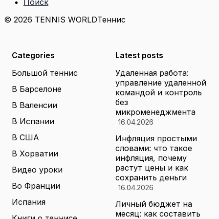
Поиск
© 2026 TENNIS WORLD
Теннис
Categories
Latest posts
Большой теннис
Удаленная работа:
управление удаленной
В Барселоне
командой и контроль
без
В Валенсии
микроменеджмента
В Испании
16.04.2026
В США
Инфляция простыми
словами: что такое
В Хорватии
инфляция, почему
растут цены и как
Видео уроки
сохранить деньги
Во Франции
16.04.2026
Испания
Личный бюджет на
месяц: как составить
Книги о теннисе