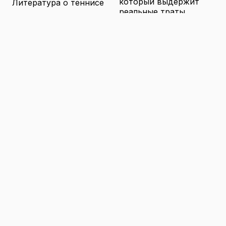
который выдержит
Литература о теннисе
реальные траты
Новости
16.04.2026
Новости тенниса
Туризм в малых
городах России без
Теннисные академии
толп: как найти
Юниорский теннис
аутентичные места
16.04.2026
Санкции и цены на
товары в России: как
логистика меняет
ассортимент и сроки
доставки
16.04.2026
© 2026 TENNIS
Теннис: турниры, игроки и
WORLD
обучение