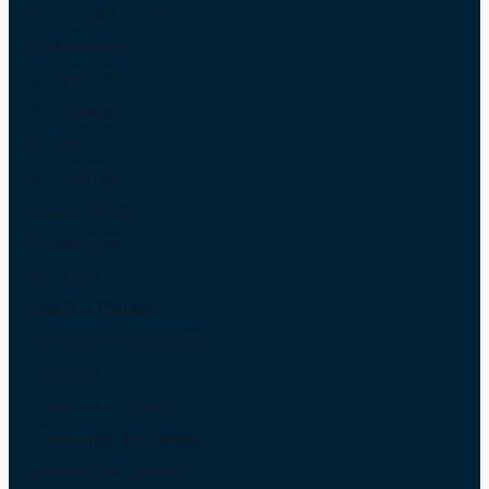
БОЛЬШОЙ ТЕННИС
В БАРСЕЛОНЕ
В ВАЛЕНСИИ
В ИСПАНИИ
В США
В ХОРВАТИИ
ВИДЕО УРОКИ
ВО ФРАНЦИИ
ИСПАНИЯ
КНИГИ О ТЕННИСЕ
ЛИТЕРАТУРА О ТЕННИСЕ
НОВОСТИ
НОВОСТИ ТЕННИСА
ТЕННИСНЫЕ АКАДЕМИИ
ЮНИОРСКИЙ ТЕННИС