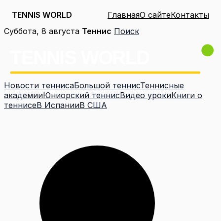
TENNIS WORLD
Главная
О сайте
Контакты
Перейти
Суббота, 8 августа
Теннис
Поиск
к
содержимому
Новости тенниса
Большой теннис
Теннисные
академии
Юниорский теннис
Видео уроки
Книги о
теннисе
В Испании
В США