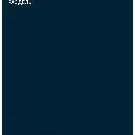
РАЗДЕЛЫ
БОЛЬШОЙ ТЕННИС
В БАРСЕЛОНЕ
В ВАЛЕНСИИ
В ИСПАНИИ
В США
В ХОРВАТИИ
ВИДЕО УРОКИ
ВО ФРАНЦИИ
ИСПАНИЯ
КНИГИ О ТЕННИСЕ
ЛИТЕРАТУРА О ТЕННИСЕ
НОВОСТИ
НОВОСТИ ТЕННИСА
ТЕННИСНЫЕ АКАДЕМИИ