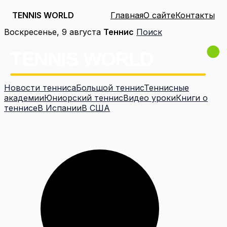
TENNIS WORLD
Главная
О сайте
Контакты
Перейти
Воскресенье, 9 августа
Теннис
Поиск
к
содержимому
Новости тенниса
Большой теннис
Теннисные
академии
Юниорский теннис
Видео уроки
Книги о
теннисе
В Испании
В США