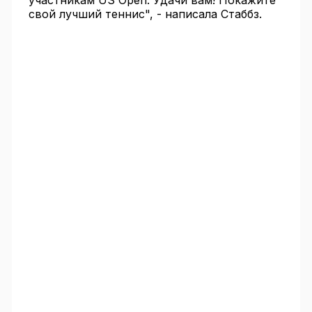
участникам US Open. Удачи вам! Покажите
свой лучший теннис", - написала Стаббз.