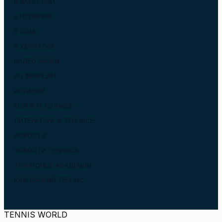
В ВАЛЕНСИИ
В ИСПАНИИ
В США
В ХОРВАТИИ
ВИДЕО УРОКИ
ВО ФРАНЦИИ
ИСПАНИЯ
КНИГИ О ТЕННИСЕ
ЛИТЕРАТУРА О ТЕННИСЕ
НОВОСТИ
НОВОСТИ ТЕННИСА
ТЕННИСНЫЕ АКАДЕМИИ
ЮНИОРСКИЙ ТЕННИС
TENNIS WORLD