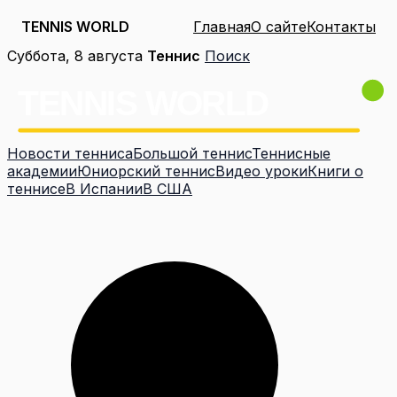
TENNIS WORLD
Главная
О сайте
Контакты
Перейти
Суббота, 8 августа
Теннис
Поиск
к
содержимому
Новости тенниса
Большой теннис
Теннисные
академии
Юниорский теннис
Видео уроки
Книги о
теннисе
В Испании
В США