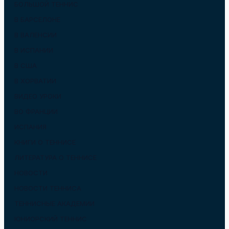
БОЛЬШОЙ ТЕННИС
В БАРСЕЛОНЕ
В ВАЛЕНСИИ
В ИСПАНИИ
В США
В ХОРВАТИИ
ВИДЕО УРОКИ
ВО ФРАНЦИИ
ИСПАНИЯ
КНИГИ О ТЕННИСЕ
ЛИТЕРАТУРА О ТЕННИСЕ
НОВОСТИ
НОВОСТИ ТЕННИСА
ТЕННИСНЫЕ АКАДЕМИИ
ЮНИОРСКИЙ ТЕННИС