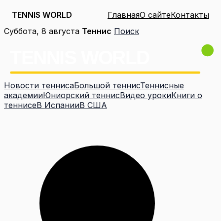
TENNIS WORLD
Главная
О сайте
Контакты
Перейти
Суббота, 8 августа
Теннис
Поиск
к
содержимому
Новости тенниса
Большой теннис
Теннисные
академии
Юниорский теннис
Видео уроки
Книги о
теннисе
В Испании
В США