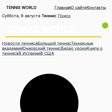
TENNIS WORLD
Главная
О сайте
Контакты
Перейти
Суббота, 8 августа
Теннис
Поиск
к
содержимому
Новости тенниса
Большой теннис
Теннисные
академии
Юниорский теннис
Видео уроки
Книги о
теннисе
В Испании
В США