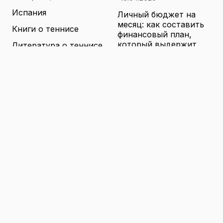
Испания
Личный бюджет на
месяц: как составить
Книги о теннисе
финансовый план,
который выдержит
Литература о теннисе
реальные траты
Новости
16.04.2026
Новости тенниса
Туризм в малых
городах России без
Теннисные академии
толп: как найти
Юниорский теннис
аутентичные места
16.04.2026
Санкции и цены на
товары в России: как
логистика меняет
ассортимент и сроки
доставки
16.04.2026
© 2026 TENNIS
Теннис: турниры, игроки и
WORLD
обучение