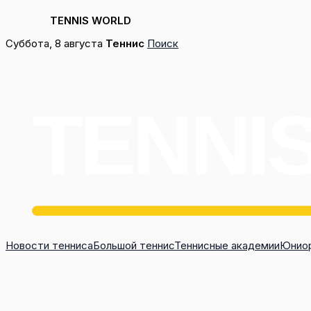
TENNIS WORLD
Перейти
Суббота, 8 августа
Теннис
Поиск
к
содержимому
Новости тенниса
Большой теннис
Теннисные академии
Юниор