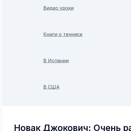
Видео уроки
Книги о теннисе
В Испании
В США
Поиск
Новак Джокович: Очень ра