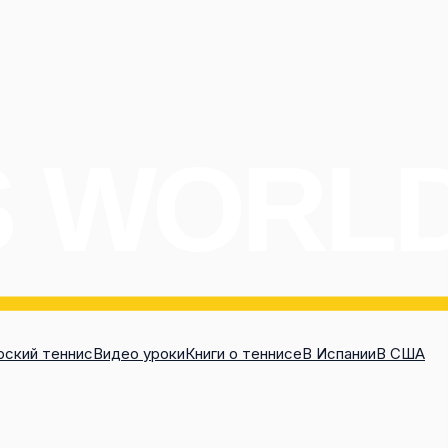
ский теннис
Видео уроки
Книги о теннисе
В Испании
В США