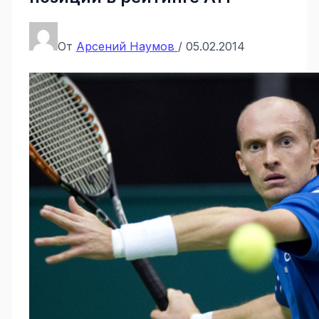
От
Арсений Наумов
/
05.02.2014