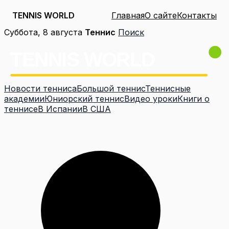
TENNIS WORLD
Главная
О сайте
Контакты
Перейти
Суббота, 8 августа
Теннис
Поиск
к
содержимому
Новости тенниса
Большой теннис
Теннисные
академии
Юниорский теннис
Видео уроки
Книги о
теннисе
В Испании
В США