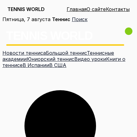
TENNIS WORLD
Главная
О сайте
Контакты
Перейти
Пятница, 7 августа
Теннис
Поиск
к
содержимому
Новости тенниса
Большой теннис
Теннисные
академии
Юниорский теннис
Видео уроки
Книги о
теннисе
В Испании
В США