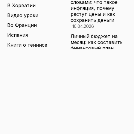
словами: что такое
В Хорватии
инфляция, почему
растут цены и как
Видео уроки
сохранить деньги
Во Франции
16.04.2026
Испания
Личный бюджет на
месяц: как составить
Книги о теннисе
финансовый план,
который выдержит
Литература о теннисе
реальные траты
Новости
16.04.2026
Новости тенниса
Туризм в малых
городах России без
Теннисные академии
толп: как найти
Юниорский теннис
аутентичные места
16.04.2026
Санкции и цены на
товары в России: как
логистика меняет
ассортимент и сроки