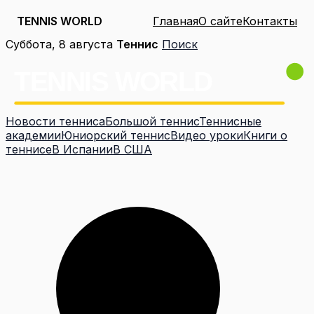
TENNIS WORLD
Главная
О сайте
Контакты
Перейти
Суббота, 8 августа
Теннис
Поиск
к
содержимому
Новости тенниса
Большой теннис
Теннисные
академии
Юниорский теннис
Видео уроки
Книги о
теннисе
В Испании
В США