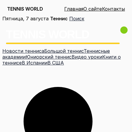
TENNIS WORLD
Главная
О сайте
Контакты
Перейти
Пятница, 7 августа
Теннис
Поиск
к
содержимому
Новости тенниса
Большой теннис
Теннисные
академии
Юниорский теннис
Видео уроки
Книги о
теннисе
В Испании
В США