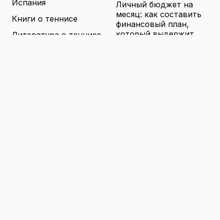
Испания
Личный бюджет на
месяц: как составить
Книги о теннисе
финансовый план,
который выдержит
Литература о теннисе
реальные траты
Новости
16.04.2026
Новости тенниса
Туризм в малых
городах России без
Теннисные академии
толп: как найти
Юниорский теннис
аутентичные места
16.04.2026
Санкции и цены на
товары в России: как
логистика меняет
ассортимент и сроки
доставки
16.04.2026
© 2026 TENNIS
Теннис: турниры, игроки и
WORLD
обучение