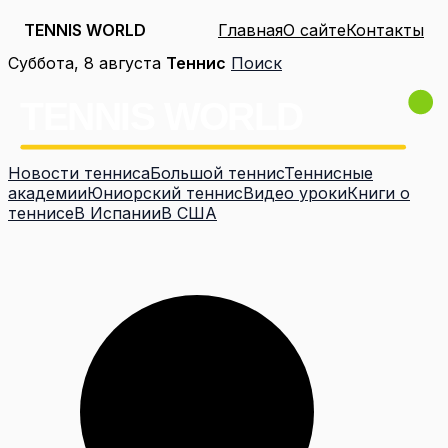
TENNIS WORLD
Главная
О сайте
Контакты
Перейти
Суббота, 8 августа
Теннис
Поиск
к
содержимому
Новости тенниса
Большой теннис
Теннисные
академии
Юниорский теннис
Видео уроки
Книги о
теннисе
В Испании
В США