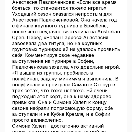
Анастасия Павлюченкова: «Если все время
бояться, то становится тяжело играть»
Уходящий сезон оказался непростым для
Анастасии Павлюченковой. Она начала год
с финала крупного турнира в Брисбене,
после чего неудачно выступила на Australian
Open. Перед «Ролан Гаррос» Анастасия
завоевала два титула, но на крупных
грунтовых турнирах ей не удалось проявить
себя. Комментируя свое недавнее
выступление на турнире в Софии,
Павлюченкова заявила, что довольна игрой.
«Я вышла из группы, пробилась в
полуфинал, задачу-минимум я выполнила. В
полуфинале я проиграла Саманте Стосур в
трех сетах, что тоже неплохо. Ей очень
подходил этот корт, она к нему здорово
привыкла. Она и Симона Халеп к концу
сезона набрали потрясающую форму, обе
выступали и на Кубке Кремля, и в Софии
просто великолепно.
Симона Халеп - достаточно активный
игрок, поэтому мне хотелось самой ее