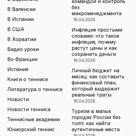
командой и контроль
без
В Валенсии
микроменеджмента
В Испании
16.04.2026
В США
Инфляция простыми
словами: что такое
В Хорватии
инфляция, почему
растут цены и как
Видео уроки
сохранить деньги
Во Франции
16.04.2026
Испания
Личный бюджет на
месяц: как составить
Книги о теннисе
финансовый план,
который выдержит
Литература о теннисе
реальные траты
Новости
16.04.2026
Новости тенниса
Туризм в малых
городах России без
Теннисные академии
толп: как найти
Юниорский теннис
аутентичные места
16.04.2026