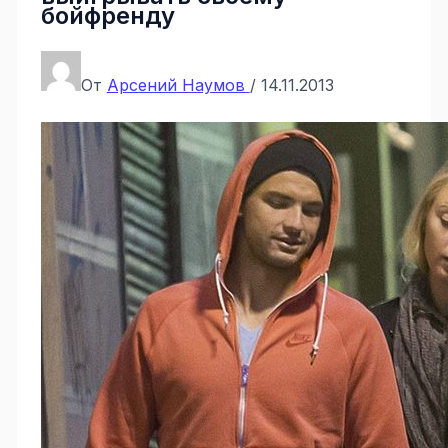
бойфренду
От
Арсений Наумов
/
14.11.2013