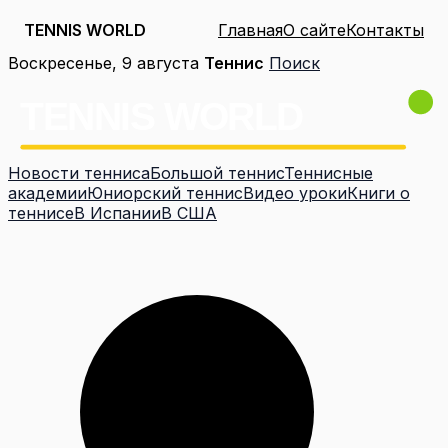
TENNIS WORLD
Главная
О сайте
Контакты
Перейти
Воскресенье, 9 августа
Теннис
Поиск
к
содержимому
Новости тенниса
Большой теннис
Теннисные
академии
Юниорский теннис
Видео уроки
Книги о
теннисе
В Испании
В США