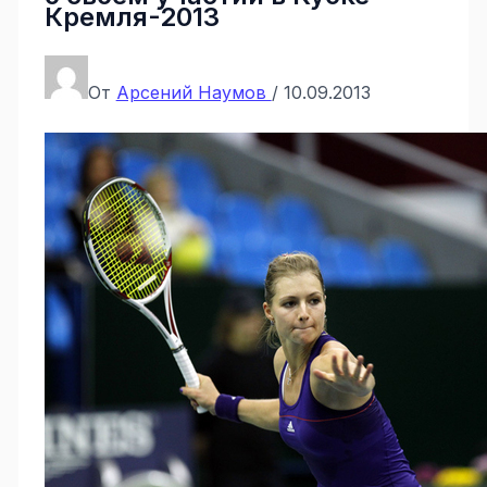
Кремля-2013
От
Арсений Наумов
/
10.09.2013