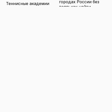
городах России без
Теннисные академии
толп: как найти
Юниорский теннис
аутентичные места
16.04.2026
Санкции и цены на
товары в России: как
логистика меняет
ассортимент и сроки
доставки
16.04.2026
© 2026 TENNIS
Теннис: турниры, игроки и
WORLD
обучение