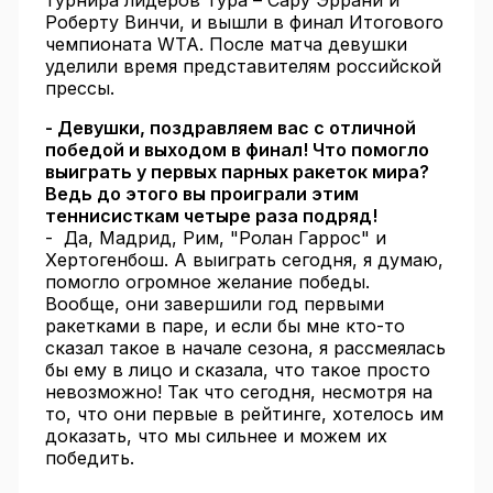
турнира лидеров Тура – Сару Эррани и
Роберту Винчи, и вышли в финал Итогового
чемпионата WTA. После матча девушки
уделили время представителям российской
прессы.
- Девушки, поздравляем вас с отличной
победой и выходом в финал! Что помогло
выиграть у первых парных ракеток мира?
Ведь до этого вы проиграли этим
теннисисткам четыре раза подряд!
- Да, Мадрид, Рим, "Ролан Гаррос" и
Хертогенбош. А выиграть сегодня, я думаю,
помогло огромное желание победы.
Вообще, они завершили год первыми
ракетками в паре, и если бы мне кто-то
сказал такое в начале сезона, я рассмеялась
бы ему в лицо и сказала, что такое просто
невозможно! Так что сегодня, несмотря на
то, что они первые в рейтинге, хотелось им
доказать, что мы сильнее и можем их
победить.