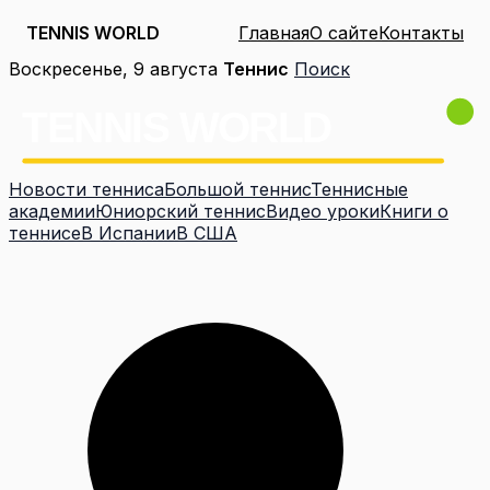
TENNIS WORLD
Главная
О сайте
Контакты
Перейти
Воскресенье, 9 августа
Теннис
Поиск
к
содержимому
Новости тенниса
Большой теннис
Теннисные
академии
Юниорский теннис
Видео уроки
Книги о
теннисе
В Испании
В США