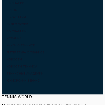
В ИСПАНИИ
В США
В ХОРВАТИИ
ВИДЕО УРОКИ
ВО ФРАНЦИИ
ИСПАНИЯ
КНИГИ О ТЕННИСЕ
ЛИТЕРАТУРА О ТЕННИСЕ
НОВОСТИ
НОВОСТИ ТЕННИСА
ТЕННИСНЫЕ АКАДЕМИИ
ЮНИОРСКИЙ ТЕННИС
TENNIS WORLD