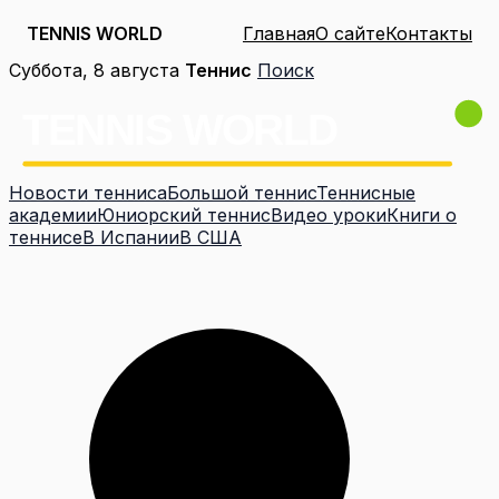
TENNIS WORLD
Главная
О сайте
Контакты
Перейти
Суббота, 8 августа
Теннис
Поиск
к
содержимому
Новости тенниса
Большой теннис
Теннисные
академии
Юниорский теннис
Видео уроки
Книги о
теннисе
В Испании
В США