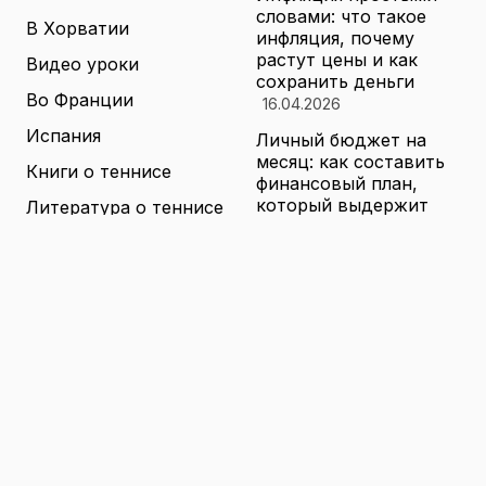
словами: что такое
В Хорватии
инфляция, почему
растут цены и как
Видео уроки
сохранить деньги
Во Франции
16.04.2026
Испания
Личный бюджет на
месяц: как составить
Книги о теннисе
финансовый план,
который выдержит
Литература о теннисе
реальные траты
Новости
16.04.2026
Новости тенниса
Туризм в малых
городах России без
Теннисные академии
толп: как найти
Юниорский теннис
аутентичные места
16.04.2026
Санкции и цены на
товары в России: как
логистика меняет
ассортимент и сроки