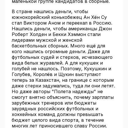
маленькой группе кандидатов в сборные.
В стране нашлись деньги, чтобы
южнокорейский конькобежец Ан Хён Су
стал Виктором Аном и переехал в Россию.
Нашлись деньги, чтобы американцы Джон
Роберт Холден и Бекки Хэммон стали
лидерами мужской и женской
баскетбольных сборных. Много ещё для
кого нашлись огромные деньги. Даже для
футбольных судей и стерхов, исчезающего
вида белых журавлей. А для кукушек и
голубей не нашлось. Поэтому, Кукушкин и
Голубев, Королёв и Щукин выступают
теперь за Казахстан, на границе с которым
даже стерхи задумались, туда ли они летят.
Но даже авторы "Полета надежды" не
смогут внятно объяснить, почему зарплаты
зарубежных тренеров или бюджеты
заурядных российских футбольных и
хоккейных команд должны превышать
бюджет целого вида спорта, в течение
многих лет приносившего славу России.