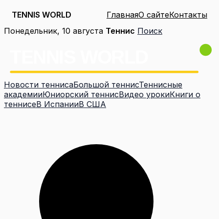
TENNIS WORLD
Главная
О сайте
Контакты
Перейти
Понедельник, 10 августа
Теннис
Поиск
к
содержимому
Новости тенниса
Большой теннис
Теннисные
академии
Юниорский теннис
Видео уроки
Книги о
теннисе
В Испании
В США