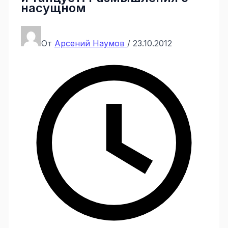
насущном
От
Арсений Наумов
/
23.10.2012