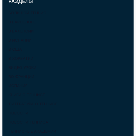
РАЗДЕЛЫ
БОЛЬШОЙ ТЕННИС
В БАРСЕЛОНЕ
В ВАЛЕНСИИ
В ИСПАНИИ
В США
В ХОРВАТИИ
ВИДЕО УРОКИ
ВО ФРАНЦИИ
ИСПАНИЯ
КНИГИ О ТЕННИСЕ
ЛИТЕРАТУРА О ТЕННИСЕ
НОВОСТИ
НОВОСТИ ТЕННИСА
ТЕННИСНЫЕ АКАДЕМИИ