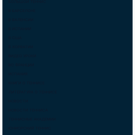
БОЛЬШОЙ ТЕННИС
В БАРСЕЛОНЕ
В ВАЛЕНСИИ
В ИСПАНИИ
В США
В ХОРВАТИИ
ВИДЕО УРОКИ
ВО ФРАНЦИИ
ИСПАНИЯ
КНИГИ О ТЕННИСЕ
ЛИТЕРАТУРА О ТЕННИСЕ
НОВОСТИ
НОВОСТИ ТЕННИСА
ТЕННИСНЫЕ АКАДЕМИИ
ЮНИОРСКИЙ ТЕННИС