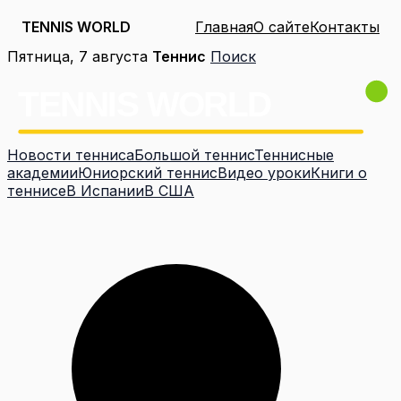
TENNIS WORLD
Главная
О сайте
Контакты
Перейти
Пятница, 7 августа
Теннис
Поиск
к
содержимому
Новости тенниса
Большой теннис
Теннисные
академии
Юниорский теннис
Видео уроки
Книги о
теннисе
В Испании
В США