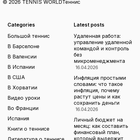
© 2026 TENNIS WORLD
Теннис
Categories
Latest posts
Большой теннис
Удаленная работа:
управление удаленной
В Барселоне
командой и контроль
без
В Валенсии
микроменеджмента
В Испании
16.04.2026
В США
Инфляция простыми
словами: что такое
В Хорватии
инфляция, почему
растут цены и как
Видео уроки
сохранить деньги
Во Франции
16.04.2026
Испания
Личный бюджет на
месяц: как составить
Книги о теннисе
финансовый план,
который выдержит
Литература о теннисе