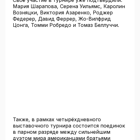
Своё участие в турнире уже подтвердили:
Мария Шарапова, Серена Уильямс, Каролин
Возняцки, Виктория Азаренко, Роджер
Федерер, Давид Феррер, Жо-Вилфрид
Цонга, Томми Робредо и Томаз Беллуччи.
Также, в рамках четырёхдневного
выставочного турнира состоится поединок
в парном разряде между сильнейшим
дуэтом мира американцами братьями