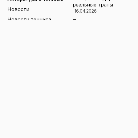
реальные траты
Новости
16.04.2026
Новости тенниса
Туризм в малых
городах России без
Теннисные академии
толп: как найти
Юниорский теннис
аутентичные места
16.04.2026
Санкции и цены на
товары в России: как
логистика меняет
ассортимент и сроки
доставки
16.04.2026
© 2026 TENNIS
Теннис: турниры, игроки и
WORLD
обучение