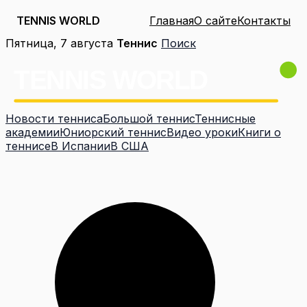
TENNIS WORLD
Главная
О сайте
Контакты
Перейти
Пятница, 7 августа
Теннис
Поиск
к
содержимому
Новости тенниса
Большой теннис
Теннисные
академии
Юниорский теннис
Видео уроки
Книги о
теннисе
В Испании
В США