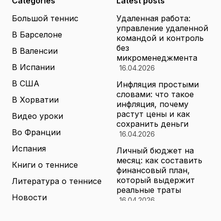
Categories
Latest posts
Большой теннис
Удаленная работа:
управление удаленной
В Барселоне
командой и контроль
без
В Валенсии
микроменеджмента
В Испании
16.04.2026
В США
Инфляция простыми
словами: что такое
В Хорватии
инфляция, почему
растут цены и как
Видео уроки
сохранить деньги
Во Франции
16.04.2026
Испания
Личный бюджет на
месяц: как составить
Книги о теннисе
финансовый план,
который выдержит
Литература о теннисе
реальные траты
Новости
16.04.2026
Новости тенниса
Туризм в малых