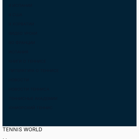
В ИСПАНИИ
В США
В ХОРВАТИИ
ВИДЕО УРОКИ
ВО ФРАНЦИИ
ИСПАНИЯ
КНИГИ О ТЕННИСЕ
ЛИТЕРАТУРА О ТЕННИСЕ
НОВОСТИ
НОВОСТИ ТЕННИСА
ТЕННИСНЫЕ АКАДЕМИИ
ЮНИОРСКИЙ ТЕННИС
TENNIS WORLD