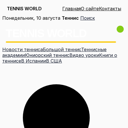
TENNIS WORLD
Главная
О сайте
Контакты
Перейти
Понедельник, 10 августа
Теннис
Поиск
к
содержимому
Новости тенниса
Большой теннис
Теннисные
академии
Юниорский теннис
Видео уроки
Книги о
теннисе
В Испании
В США