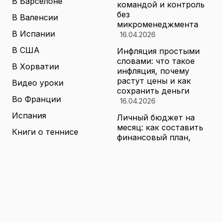
В Барселоне
командой и контроль
без
В Валенсии
микроменеджмента
В Испании
16.04.2026
В США
Инфляция простыми
словами: что такое
В Хорватии
инфляция, почему
растут цены и как
Видео уроки
сохранить деньги
Во Франции
16.04.2026
Испания
Личный бюджет на
месяц: как составить
Книги о теннисе
финансовый план,
который выдержит
Литература о теннисе
реальные траты
Новости
16.04.2026
Новости тенниса
Туризм в малых
городах России без
Теннисные академии
толп: как найти
Юниорский теннис
аутентичные места