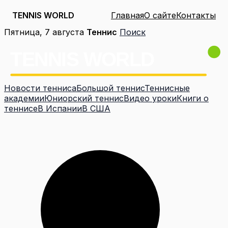
TENNIS WORLD
Главная
О сайте
Контакты
Перейти
Пятница, 7 августа
Теннис
Поиск
к
содержимому
Новости тенниса
Большой теннис
Теннисные
академии
Юниорский теннис
Видео уроки
Книги о
теннисе
В Испании
В США