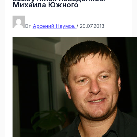
Михаила Южного
От
Арсений Наумов
/
29.07.2013