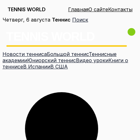
TENNIS WORLD
Главная
О сайте
Контакты
Перейти
Четверг, 6 августа
Теннис
Поиск
к
содержимому
Новости тенниса
Большой теннис
Теннисные
академии
Юниорский теннис
Видео уроки
Книги о
теннисе
В Испании
В США