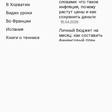
словами: что такое
В Хорватии
инфляция, почему
растут цены и как
Видео уроки
сохранить деньги
Во Франции
16.04.2026
Испания
Личный бюджет на
месяц: как составить
Книги о теннисе
финансовый план,
который выдержит
Литература о теннисе
реальные траты
Новости
16.04.2026
Новости тенниса
Туризм в малых
городах России без
Теннисные академии
толп: как найти
Юниорский теннис
аутентичные места
16.04.2026
Санкции и цены на
товары в России: как
логистика меняет
ассортимент и сроки