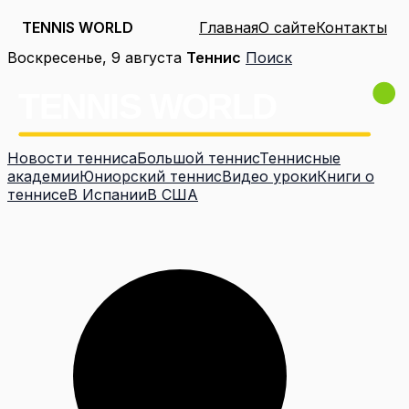
TENNIS WORLD
Главная
О сайте
Контакты
Перейти
Воскресенье, 9 августа
Теннис
Поиск
к
содержимому
Новости тенниса
Большой теннис
Теннисные
академии
Юниорский теннис
Видео уроки
Книги о
теннисе
В Испании
В США