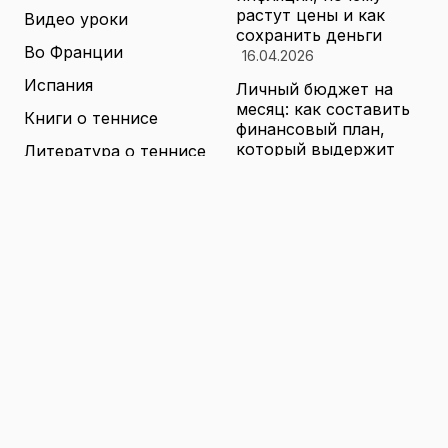
растут цены и как
Видео уроки
сохранить деньги
Во Франции
16.04.2026
Испания
Личный бюджет на
месяц: как составить
Книги о теннисе
финансовый план,
который выдержит
Литература о теннисе
реальные траты
Новости
16.04.2026
Новости тенниса
Туризм в малых
городах России без
Теннисные академии
толп: как найти
Юниорский теннис
аутентичные места
16.04.2026
Санкции и цены на
товары в России: как
логистика меняет
ассортимент и сроки
доставки
16.04.2026