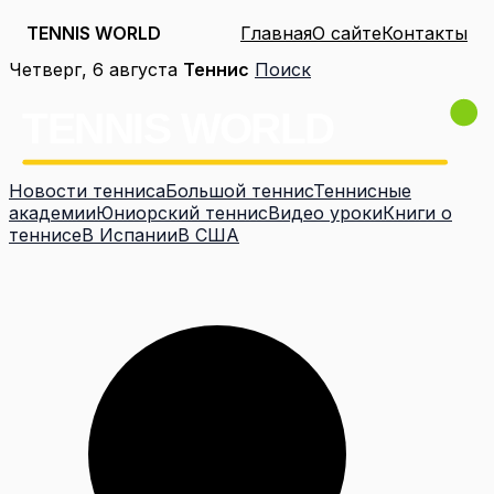
TENNIS WORLD
Главная
О сайте
Контакты
Перейти
Четверг, 6 августа
Теннис
Поиск
к
содержимому
Новости тенниса
Большой теннис
Теннисные
академии
Юниорский теннис
Видео уроки
Книги о
теннисе
В Испании
В США