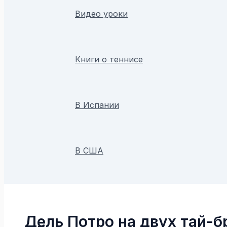
Видео уроки
Книги о теннисе
В Испании
В США
Поиск
Дель Потро на двух тай-