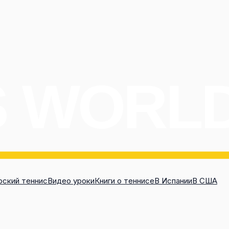
ский теннис
Видео уроки
Книги о теннисе
В Испании
В США