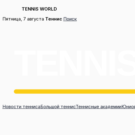
TENNIS WORLD
Перейти
Пятница, 7 августа
Теннис
Поиск
к
содержимому
Новости тенниса
Большой теннис
Теннисные академии
Юниор