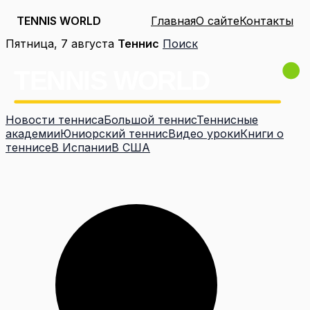
TENNIS WORLD
Главная
О сайте
Контакты
Перейти
Пятница, 7 августа
Теннис
Поиск
к
содержимому
Новости тенниса
Большой теннис
Теннисные
академии
Юниорский теннис
Видео уроки
Книги о
теннисе
В Испании
В США