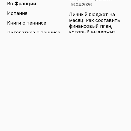
Во Франции
16.04.2026
Испания
Личный бюджет на
месяц: как составить
Книги о теннисе
финансовый план,
который выдержит
Литература о теннисе
реальные траты
Новости
16.04.2026
Новости тенниса
Туризм в малых
городах России без
Теннисные академии
толп: как найти
Юниорский теннис
аутентичные места
16.04.2026
Санкции и цены на
товары в России: как
логистика меняет
ассортимент и сроки
доставки
16.04.2026
© 2026 TENNIS
Теннис: турниры, игроки и
WORLD
обучение