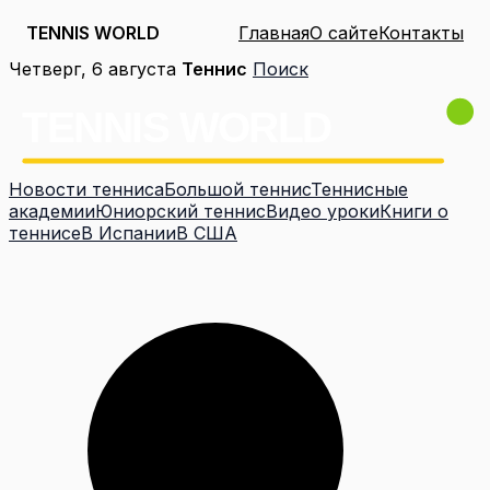
TENNIS WORLD
Главная
О сайте
Контакты
Перейти
Четверг, 6 августа
Теннис
Поиск
к
содержимому
Новости тенниса
Большой теннис
Теннисные
академии
Юниорский теннис
Видео уроки
Книги о
теннисе
В Испании
В США