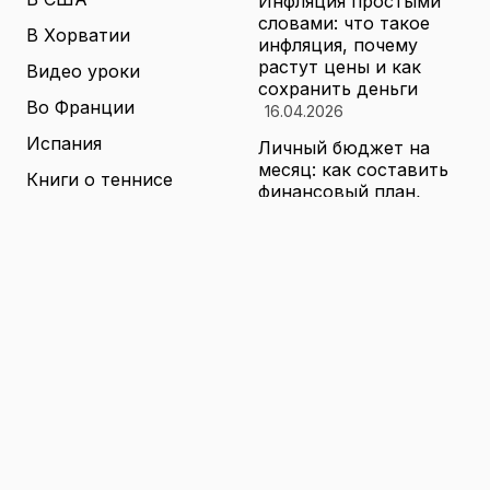
Инфляция простыми
словами: что такое
В Хорватии
инфляция, почему
растут цены и как
Видео уроки
сохранить деньги
Во Франции
16.04.2026
Испания
Личный бюджет на
месяц: как составить
Книги о теннисе
финансовый план,
который выдержит
Литература о теннисе
реальные траты
Новости
16.04.2026
Новости тенниса
Туризм в малых
городах России без
Теннисные академии
толп: как найти
Юниорский теннис
аутентичные места
16.04.2026
Санкции и цены на
товары в России: как
логистика меняет
ассортимент и сроки