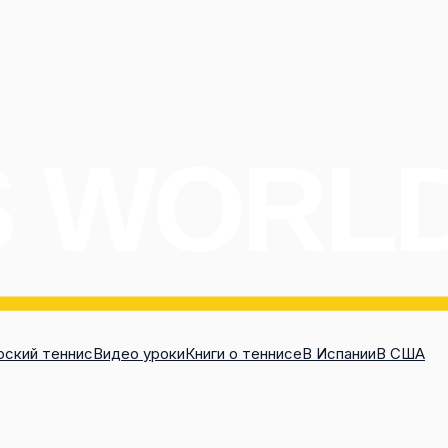
ский теннис
Видео уроки
Книги о теннисе
В Испании
В США