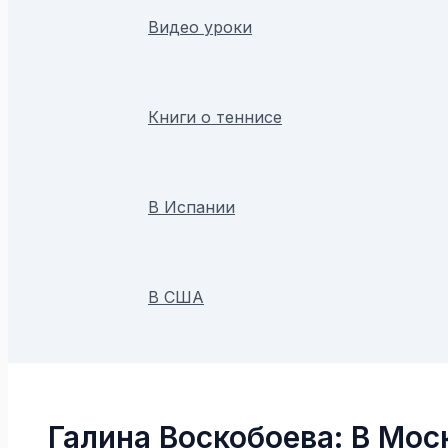
Видео уроки
Книги о теннисе
В Испании
В США
Поиск
Галина Воскобоева: В Мос