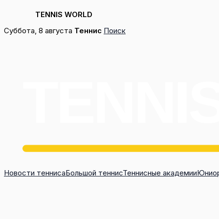
TENNIS WORLD
Перейти
Суббота, 8 августа
Теннис
Поиск
к
содержимому
Новости тенниса
Большой теннис
Теннисные академии
Юниор