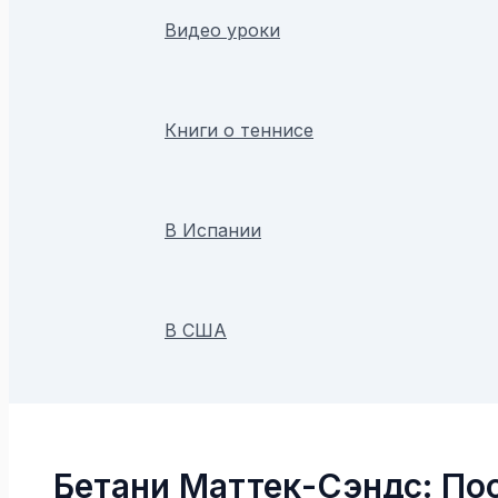
Видео уроки
Книги о теннисе
В Испании
В США
Поиск
Бетани Маттек-Сэндс: Пос