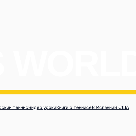
ский теннис
Видео уроки
Книги о теннисе
В Испании
В США