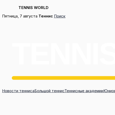
TENNIS WORLD
Перейти
Пятница, 7 августа
Теннис
Поиск
к
содержимому
Новости тенниса
Большой теннис
Теннисные академии
Юниор