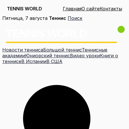
TENNIS WORLD
Главная
О сайте
Контакты
Перейти
Пятница, 7 августа
Теннис
Поиск
к
содержимому
Новости тенниса
Большой теннис
Теннисные
академии
Юниорский теннис
Видео уроки
Книги о
теннисе
В Испании
В США