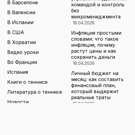
В Барселоне
командой и контроль
без
В Валенсии
микроменеджмента
В Испании
16.04.2026
В США
Инфляция простыми
словами: что такое
В Хорватии
инфляция, почему
растут цены и как
Видео уроки
сохранить деньги
Во Франции
16.04.2026
Испания
Личный бюджет на
месяц: как составить
Книги о теннисе
финансовый план,
который выдержит
Литература о теннисе
реальные траты
Новости
16.04.2026
Новости тенниса
Туризм в малых
городах России без
Теннисные академии
толп: как найти
Юниорский теннис
аутентичные места