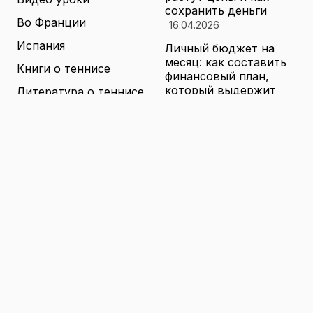
сохранить деньги
Во Франции
16.04.2026
Испания
Личный бюджет на
месяц: как составить
Книги о теннисе
финансовый план,
который выдержит
Литература о теннисе
реальные траты
Новости
16.04.2026
Новости тенниса
Туризм в малых
городах России без
Теннисные академии
толп: как найти
Юниорский теннис
аутентичные места
16.04.2026
Санкции и цены на
товары в России: как
логистика меняет
ассортимент и сроки
доставки
16.04.2026
© 2026 TENNIS
Теннис: турниры, игроки и