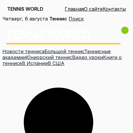
TENNIS WORLD
Главная
О сайте
Контакты
Перейти
Четверг, 6 августа
Теннис
Поиск
к
содержимому
Новости тенниса
Большой теннис
Теннисные
академии
Юниорский теннис
Видео уроки
Книги о
теннисе
В Испании
В США