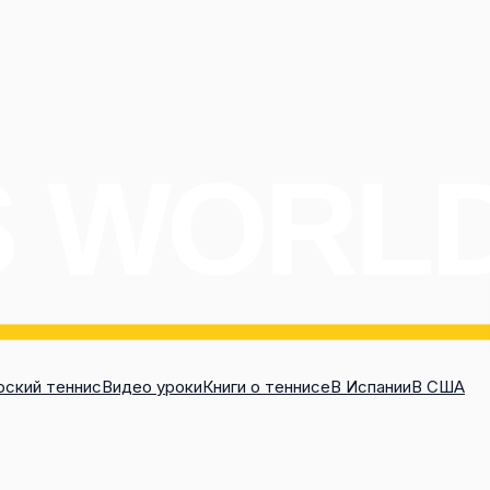
ский теннис
Видео уроки
Книги о теннисе
В Испании
В США