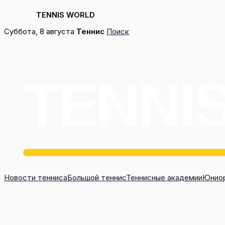
TENNIS WORLD
Перейти
Суббота, 8 августа
Теннис
Поиск
к
содержимому
Новости тенниса
Большой теннис
Теннисные академии
Юниор