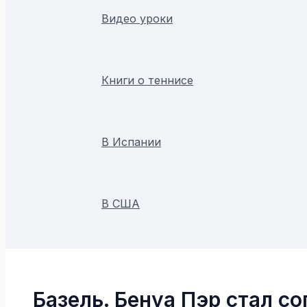
Видео уроки
Книги о теннисе
В Испании
В США
Поиск
Базель. Бенуа Пэр стал 