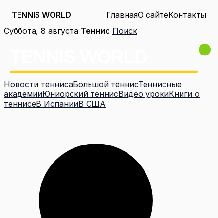
TENNIS WORLD
Главная
О сайте
Контакты
Перейти
Суббота, 8 августа
Теннис
Поиск
к
содержимому
Новости тенниса
Большой теннис
Теннисные
академии
Юниорский теннис
Видео уроки
Книги о
теннисе
В Испании
В США