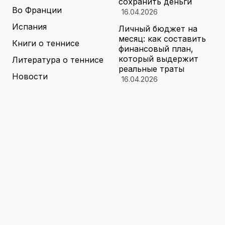
сохранить деньги
Во Франции
16.04.2026
Испания
Личный бюджет на
месяц: как составить
Книги о теннисе
финансовый план,
который выдержит
Литература о теннисе
реальные траты
Новости
16.04.2026
Новости тенниса
Туризм в малых
городах России без
Теннисные академии
толп: как найти
Юниорский теннис
аутентичные места
16.04.2026
Санкции и цены на
товары в России: как
логистика меняет
ассортимент и сроки
доставки
16.04.2026
© 2026 TENNIS
Теннис: турниры, игроки и
WORLD
обучение